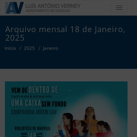
Skip
TOGGLE
to
Agrupa
content
de Esc
Arquivo mensal 18 de Janeiro,
Luís An
2025
Vern
Início
/
2025
/
Janeiro