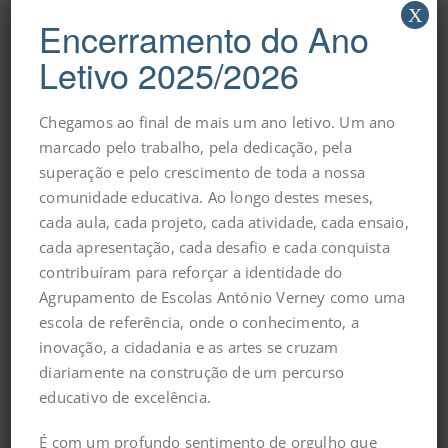
X
outra caixa, e dentro dessa caixa, outra ainda, e por aí
Encerramento do Ano
fora.
Letivo 2025/2026
Caixa, caixa, caixa, caixa.
Chegamos ao final de mais um ano letivo. Um ano
Caixas que guardam tudo o que sabemos e esquecemos
marcado pelo trabalho, pela dedicação, pela
e outras que escondem o que nunca diremos
superação e pelo crescimento de toda a nossa
[Caishhhhhh]. Abrimos a caixa e encontramos o silêncio
comunidade educativa. Ao longo destes meses,
suspenso, o peso de guardar o segredo e a liberdade de
cada aula, cada projeto, cada atividade, cada ensaio,
o contar. Dentro da caixa há o “dentro” [do dentro] e o
cada apresentação, cada desafio e cada conquista
“sem fim” [sem fundo], a sombra atrás da porta, o nome
contribuíram para reforçar a identidade do
com sabor, a voz dos avós, a chave da infância e uma
Agrupamento de Escolas António Verney como uma
infinidade de perspectivas que só a curiosidade [com os
escola de referência, onde o conhecimento, a
seus dois lados] consegue explorar.
inovação, a cidadania e as artes se cruzam
diariamente na construção de um percurso
Dentro estamos nós, seres curiosos, a tentar sair da
educativo de excelência.
caixa, no pensamento, no corpo e na voz.
É com um profundo sentimento de orgulho que