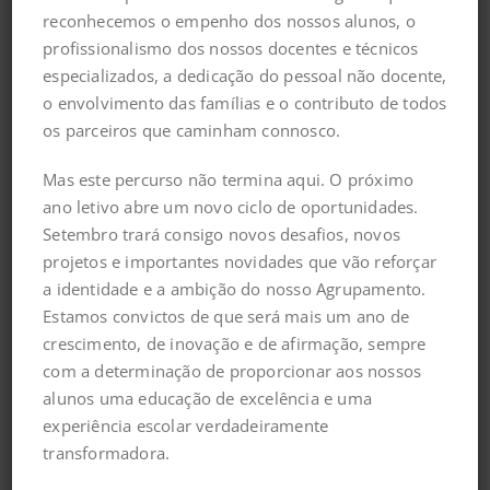
reconhecemos o empenho dos nossos alunos, o
profissionalismo dos nossos docentes e técnicos
especializados, a dedicação do pessoal não docente,
o envolvimento das famílias e o contributo de todos
os parceiros que caminham connosco.
Mas este percurso não termina aqui. O próximo
ano letivo abre um novo ciclo de oportunidades.
Setembro trará consigo novos desafios, novos
projetos e importantes novidades que vão reforçar
a identidade e a ambição do nosso Agrupamento.
Estamos convictos de que será mais um ano de
crescimento, de inovação e de afirmação, sempre
Encontro Cidades Educadoras
com a determinação de proporcionar aos nossos
alunos uma educação de excelência e uma
A Câmara Municipal de Lisboa organizou o
Encontro
experiência escolar verdadeiramente
Cidades Educadoras
, subordinado ao tema
“A Cidade
transformadora.
Educadora como laboratório de aprendizagens,