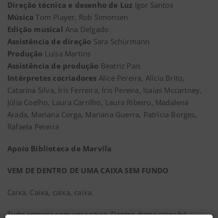
Direção técnica e desenho de Luz
Igor Santos
Música
Tom Player, Rob Simonsen
Edição musical
Ana Delgado
Assistência de direção
Sara Schürmann
Produção
Luísa Martins
Assistência de produção
Beatriz Pais
Intérpretes cocriadores
Alice Pereira, Alícia Brito,
Catarina Silva, Íris Ferreira, Íris Pereira, Isaías Mccartney,
Júlia Coelho, Laura Carrilho, Laura Ribeiro, Madalena
Arada, Mariana Corga, Mariana Guerra, Patrícia Borges,
Rafaela Pereira
Apoio Biblioteca de Marvila
VEM DE DENTRO DE UMA CAIXA SEM FUNDO
Caixa. Caixa, caixa, caixa.
Tudo começa com uma caixa. Dentro dessa caixa há