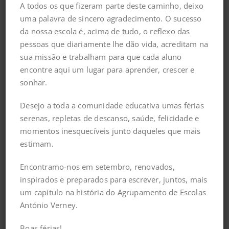
cidadania e transformação social”
, no âmbito
A todos os que fizeram parte deste caminho, deixo
da
Comemoração do Dia Internacional da Cidade
uma palavra de sincero agradecimento. O sucesso
Educadora 2024
.
da nossa escola é, acima de tudo, o reflexo das
pessoas que diariamente lhe dão vida, acreditam na
O evento decorreu no dia
29 de novembro
, na
Casa
sua missão e trabalham para que cada aluno
dos Direitos Sociais
, em Marvila, e contou com a
encontre aqui um lugar para aprender, crescer e
participação especial dos nossos alunos de ensino
sonhar.
especializado de música.
Desejo a toda a comunidade educativa umas férias
Destacamos a atuação do nosso aluno de
serenas, repletas de descanso, saúde, felicidade e
piano,
Bernardo Simões
, que abriu o encontro com a
momentos inesquecíveis junto daqueles que mais
peça
“Hino das Cidades Educadoras”
. No
estimam.
encerramento, a
Orquestra dos Alunos do 9º Ano e
Ensino Secundário
apresentou um repertório
Encontramo-nos em setembro, renovados,
selecionado, incluindo peças de grandes compositores
inspirados e preparados para escrever, juntos, mais
clássicos.
um capítulo na história do Agrupamento de Escolas
António Verney.
Boas férias!