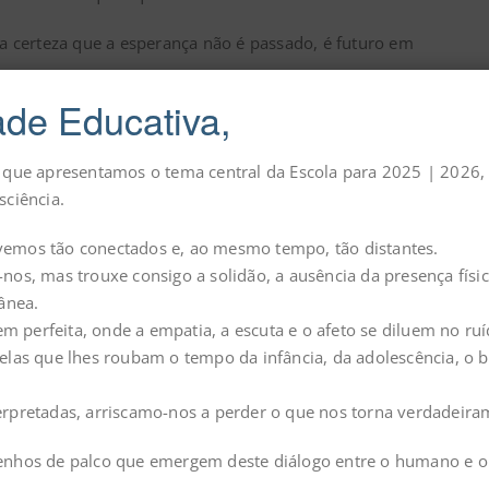
ou a certeza que a esperança não é passado, é futuro em
de Educativa,
a que apresentamos o tema central da
Escola para
2025 | 2026,
sciência.
vemos tão conectados e, ao mesmo tempo, tão distantes.
nos, mas trouxe consigo a solidão, a ausência da presença físic
ânea.
perfeita, onde a empatia, a escuta e o afeto se diluem no ruí
las que lhes roubam o tempo da infância, da adolescência, o br
erpretadas, arriscamo-nos a perder o que nos torna verdadeir
enhos de palco que emergem deste diálogo entre o humano e o d