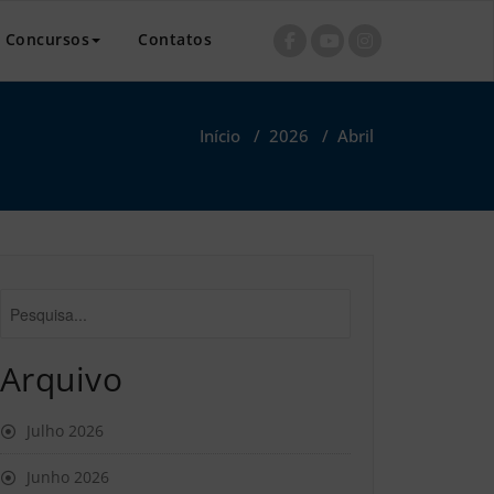
as Luís António Verney
Concursos
Contatos
Início
/
2026
/
Abril
Arquivo
Julho 2026
Junho 2026