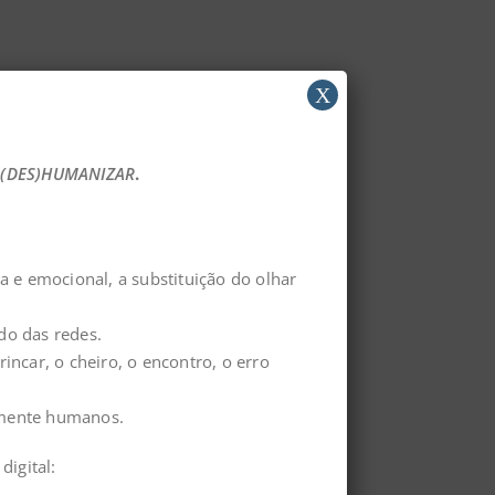
X
(DES)HUMANIZAR
.
a e emocional, a substituição do olhar
do das redes.
incar, o cheiro, o encontro, o erro
amente humanos.
igital: