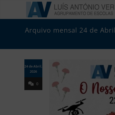
Skip
to
content
Arquivo mensal 24 de Abri
24 de Abril,
2026
0