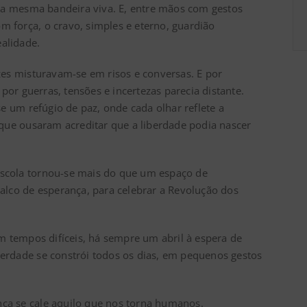
ma mesma bandeira viva. E, entre mãos com gestos
m força, o cravo, simples e eterno, guardião
ealidade.
vozes misturavam-se em risos e conversas. E por
por guerras, tensões e incertezas parecia distante.
e um refúgio de paz, onde cada olhar reflete a
que ousaram acreditar que a liberdade podia nascer
escola tornou-se mais do que um espaço de
lco de esperança, para celebrar a Revolução dos
 tempos difíceis, há sempre um abril à espera de
iberdade se constrói todos os dias, em pequenos gestos
nca se cale aquilo que nos torna humanos.