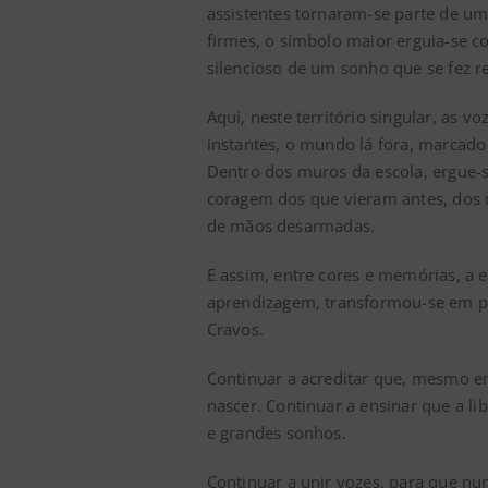
assistentes tornaram-se parte de u
firmes, o símbolo maior erguia-se co
silencioso de um sonho que se fez r
Aqui, neste território singular, as 
instantes, o mundo lá fora, marcado 
Dentro dos muros da escola, ergue-s
coragem dos que vieram antes, dos 
de mãos desarmadas.
E assim, entre cores e memórias, a 
aprendizagem, transformou-se em pa
Cravos.
Continuar a acreditar que, mesmo em
nascer. Continuar a ensinar que a l
e grandes sonhos.
Continuar a unir vozes, para que nu