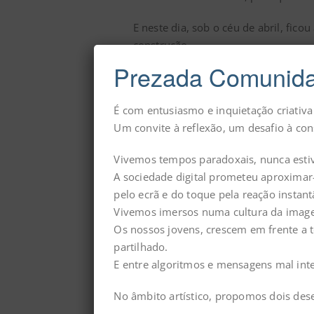
E neste dia, sob o céu de abril, fic
construção.
Prezada Comunida
É com entusiasmo e inquietação criativ
Um convite à reflexão, um desafio à con
Vivemos tempos paradoxais, nunca esti
A sociedade digital prometeu aproximar-
pelo ecrã e do toque pela reação instant
Vivemos imersos numa cultura da imagem 
Os nossos jovens, crescem em frente a te
partilhado.
E entre algoritmos e mensagens mal int
No âmbito artístico, propomos dois des