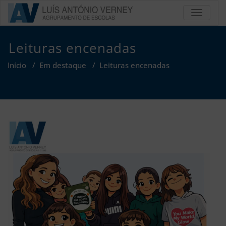
Skip
TOGGLE
to
Agrupa
content
de Esc
Leituras encenadas
Luís An
Início
/
Em destaque
/
Leituras encenadas
Vern