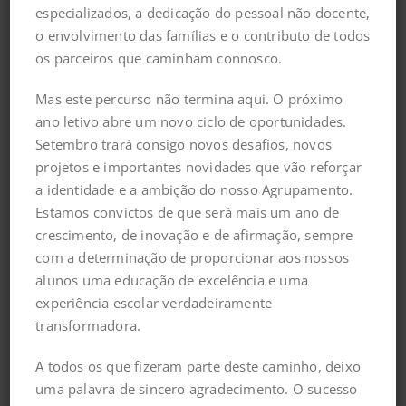
especializados, a dedicação do pessoal não docente,
o envolvimento das famílias e o contributo de todos
Navegação
Previous:
os parceiros que caminham connosco.
de
Projeto Criativo com Francisco Camacho
Mas este percurso não termina aqui. O próximo
artigos
Next:
ano letivo abre um novo ciclo de oportunidades.
Visita do neto de Aristides de Sousa Mendes à
Setembro trará consigo novos desafios, novos
nossa escola
projetos e importantes novidades que vão reforçar
a identidade e a ambição do nosso Agrupamento.
Estamos convictos de que será mais um ano de
crescimento, de inovação e de afirmação, sempre
Deixar uma resposta
com a determinação de proporcionar aos nossos
alunos uma educação de excelência e uma
experiência escolar verdadeiramente
transformadora.
A todos os que fizeram parte deste caminho, deixo
uma palavra de sincero agradecimento. O sucesso