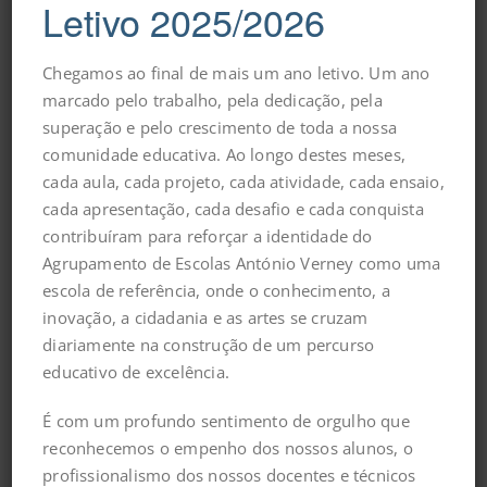
Através do teatro, estas leituras propõem um encontro
Letivo 2025/2026
simples e profundo com o mundo das emoções, não
como boas ou más, mas como mensagens que pedem
Chegamos ao final de mais um ano letivo. Um ano
escuta, reflexão e diálogo.
marcado pelo trabalho, pela dedicação, pela
superação e pelo crescimento de toda a nossa
Data: 3 de fevereiro de 2026
comunidade educativa. Ao longo destes meses,
Hora: 10h30
cada aula, cada projeto, cada atividade, cada ensaio,
Local: Auditório da Biblioteca de Marvila
cada apresentação, cada desafio e cada conquista
Destinatários: Turmas do 3.º e 4.º ano (extensível a
contribuíram para reforçar a identidade do
outros anos de escolaridade, mediante interesse)
Agrupamento de Escolas António Verney como uma
Duração: Aproximadamente 40 minutos
escola de referência, onde o conhecimento, a
Venham dar vida ao palco, escutar histórias que falam
inovação, a cidadania e as artes se cruzam
de todos nós e valorizar o trabalho artístico dos nossos
diariamente na construção de um percurso
alunos. Porque no teatro, sentir também é aprender.
educativo de excelência.
É com um profundo sentimento de orgulho que
reconhecemos o empenho dos nossos alunos, o
profissionalismo dos nossos docentes e técnicos