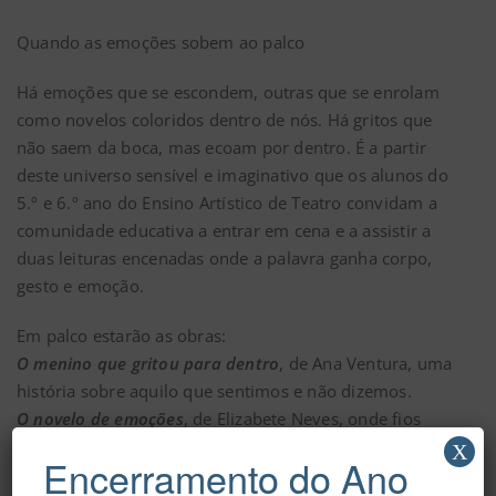
Quando as emoções sobem ao palco
Há emoções que se escondem, outras que se enrolam
como novelos coloridos dentro de nós. Há gritos que
não saem da boca, mas ecoam por dentro. É a partir
deste universo sensível e imaginativo que os alunos do
5.º e 6.º ano do Ensino Artístico de Teatro convidam a
comunidade educativa a entrar em cena e a assistir a
duas leituras encenadas onde a palavra ganha corpo,
gesto e emoção.
Em palco estarão as obras:
O menino que gritou para dentro
, de Ana Ventura, uma
história sobre aquilo que sentimos e não dizemos.
O novelo de emoções
, de Elizabete Neves, onde fios
invisíveis ajudam a dar nome ao que se passa cá dentro.
X
Encerramento do Ano