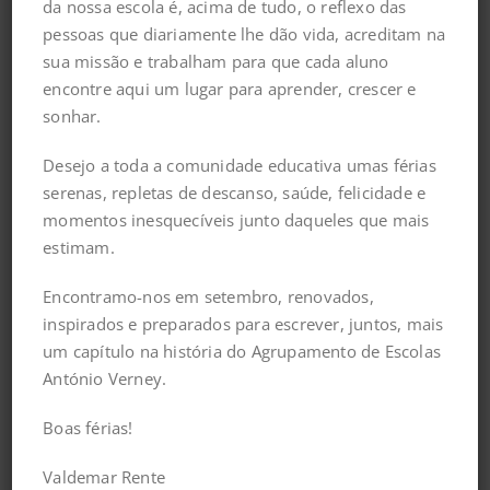
da nossa escola é, acima de tudo, o reflexo das
pessoas que diariamente lhe dão vida, acreditam na
sua missão e trabalham para que cada aluno
encontre aqui um lugar para aprender, crescer e
sonhar.
Desejo a toda a comunidade educativa umas férias
serenas, repletas de descanso, saúde, felicidade e
momentos inesquecíveis junto daqueles que mais
Guardar o meu nome, email e site neste navegador
estimam.
para a próxima vez que eu comentar.
Encontramo-nos em setembro, renovados,
inspirados e preparados para escrever, juntos, mais
um capítulo na história do Agrupamento de Escolas
António Verney.
Boas férias!
Valdemar Rente