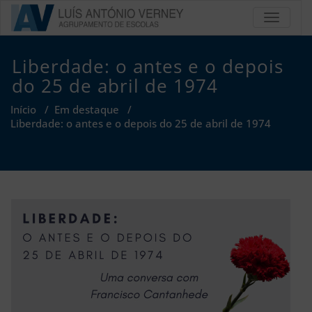
Skip
TOGGLE
to
Agrupa
content
de Esc
Liberdade: o antes e o depois
Luís An
do 25 de abril de 1974
Vern
Início
/
Em destaque
/
Liberdade: o antes e o depois do 25 de abril de 1974