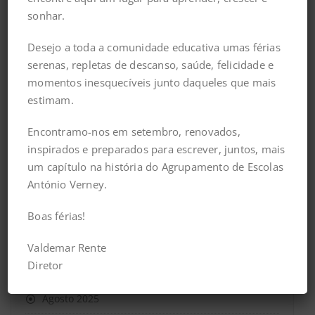
Julho 2026
sonhar.
Junho 2026
Desejo a toda a comunidade educativa umas férias
Maio 2026
serenas, repletas de descanso, saúde, felicidade e
momentos inesquecíveis junto daqueles que mais
Abril 2026
estimam.
Março 2026
Encontramo-nos em setembro, renovados,
inspirados e preparados para escrever, juntos, mais
Fevereiro 2026
um capítulo na história do Agrupamento de Escolas
Janeiro 2026
António Verney.
Dezembro 2025
Boas férias!
Novembro 2025
Valdemar Rente
Diretor
Setembro 2025
Agosto 2025